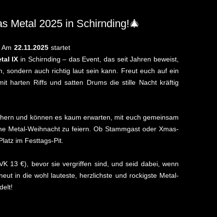
as Metal 2025 in Schirnding!🎄
m! Am
22.11.2025
startet
tal IX
in Schirnding – das Event, das seit Jahren beweist,
h, sondern auch richtig laut sein kann. Freut euch auf ein
it harten Riffs und satten Drums die stille Nacht kräftig
löchern und können es kaum erwarten, mit euch gemeinsam
ene Metal-Weihnacht zu feiern. Ob Stammgast oder Xmas-
Platz im Festtags-Pit.
VVK 13 €), bevor sie vergriffen sind, und seid dabei, wenn
eut in die wohl lauteste, herzlichste und rockigste Metal-
elt!