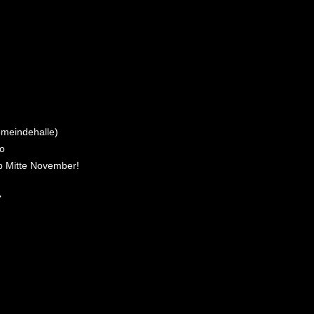
emeindehalle)
ro
 ab Mitte November!